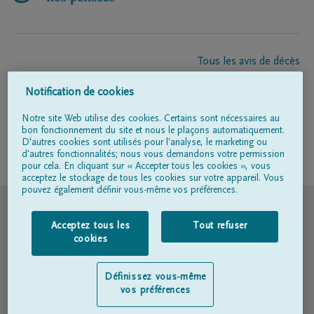
Tous les avis de décès
À propos de nous
Notification de cookies
Entrepreneur de pompes funèbres
Contact
Notre site Web utilise des cookies. Certains sont nécessaires au
bon fonctionnement du site et nous le plaçons automatiquement.
D'autres cookies sont utilisés pour l'analyse, le marketing ou
d'autres fonctionnalités; nous vous demandons votre permission
Suivez-nous sur
pour cela. En cliquant sur « Accepter tous les cookies », vous
acceptez le stockage de tous les cookies sur votre appareil. Vous
pouvez également définir vous-même vos préférences.
© DELA
Acceptez tous les
Tout refuser
Conditions d'utilisation
cookies
Déclaration relative à la vie privée
Définissez vous-même
vos préférences
Déclaration d’accessibilité