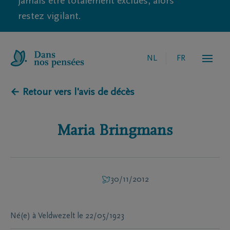
jamais être totalement exclues, alors
restez vigilant.
NL
FR
← Retour vers l'avis de décès
Maria
Bringmans
30/11/2012
Né(e) à
Veldwezelt
le
22/05/1923