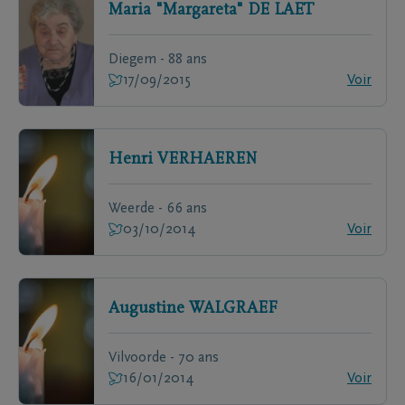
Maria "Margareta"
DE LAET
Diegem - 88 ans
17/09/2015
Voir
Henri
VERHAEREN
Weerde - 66 ans
03/10/2014
Voir
Augustine
WALGRAEF
Vilvoorde - 70 ans
16/01/2014
Voir