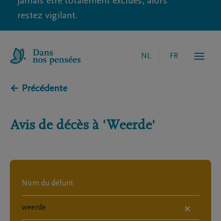
jamais être totalement exclues, alors
restez vigilant.
NL
FR
← Précédente
Avis de décès à
'Weerde'
×