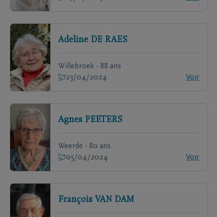
Adeline
DE RAES
Willebroek - 88 ans
23/04/2024
Voir
Agnes
PEETERS
Weerde - 80 ans
05/04/2024
Voir
François
VAN DAM