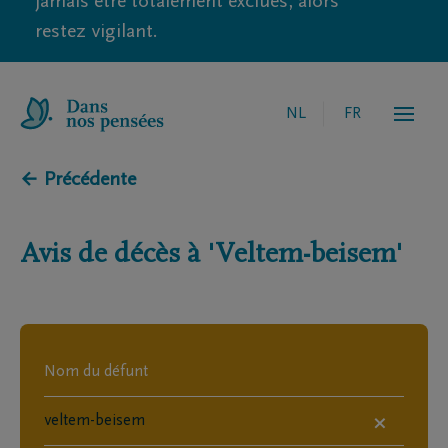
jamais être totalement exclues, alors
restez vigilant.
NL
FR
← Précédente
Avis de décès à
'Veltem-beisem'
×