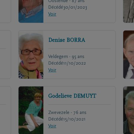
Oostende - 87 ans
Décédé
30/01/2023
Voir
Denise
BORRA
Veldegem - 95 ans
Décédé
11/10/2022
Voir
Godelieve
DEMUYT
Zwevezele - 76 ans
Décédé
15/10/2021
Voir