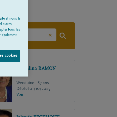
ite et nous le
d'autres
epter tous les
×
z également
les cookies
Cathalina
RAMON
Wenduine - 87 ans
Décédé
01/10/2025
Voir