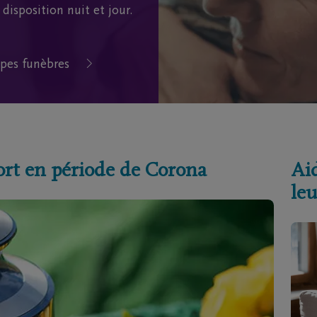
disposition nuit et jour.
pes funèbres
ort en période de Corona
Aid
leu