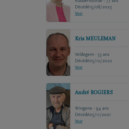
Ruddervoorde - 77 ans
Décédé
15/08/2023
Voir
Kris
MEULEMAN
Veldegem - 53 ans
Décédé
05/12/2022
Voir
André
ROGIERS
Wingene - 94 ans
Décédé
05/11/2021
Voir