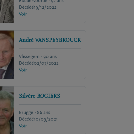
Ruddervoorde - 93 ans
Décédé
19/12/2022
Voir
André
VANSPEYBROUCK
Vlissegem - 90 ans
Décédé
02/07/2022
Voir
Silvère
ROGIERS
Brugge - 86 ans
Décédé
10/09/2021
Voir