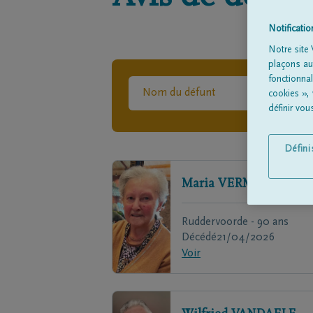
Notificati
Notre site 
plaçons aut
fonctionna
cookies »,
définir vo
Défin
Maria
VERMAUT
Ruddervoorde - 90 ans
Décédé
21/04/2026
Voir