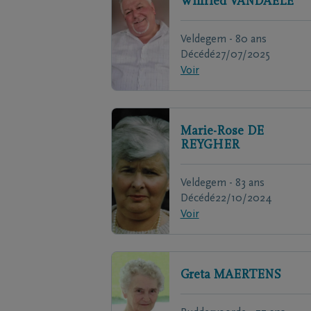
Wilfried
VANDAELE
Veldegem - 80 ans
Décédé
27/07/2025
Voir
Marie-Rose
DE
REYGHER
Veldegem - 83 ans
Décédé
22/10/2024
Voir
Greta
MAERTENS