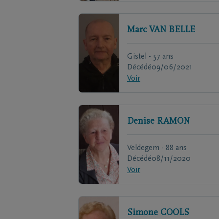
Marc
VAN BELLE
Gistel - 57 ans
Décédé
09/06/2021
Voir
Denise
RAMON
Veldegem - 88 ans
Décédé
08/11/2020
Voir
Simone
COOLS