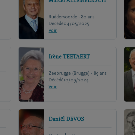
Marcel
ALLEMEERSCH
Ruddervoorde - 80 ans
Décédé
04/05/2025
Voir
Irène
TEETAERT
Zeebrugge (Brugge) - 89 ans
Décédé
10/09/2024
Voir
Daniël
DEVOS