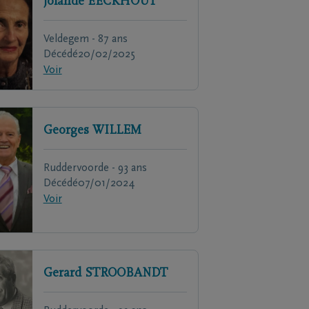
Jolande
EECKHOUT
Veldegem - 87 ans
Décédé
20/02/2025
Voir
Georges
WILLEM
Ruddervoorde - 93 ans
Décédé
07/01/2024
Voir
Gerard
STROOBANDT