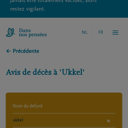
jamais être totalement exclues, alors
restez vigilant.
NL
FR
← Précédente
Avis de décès à
'Ukkel'
×