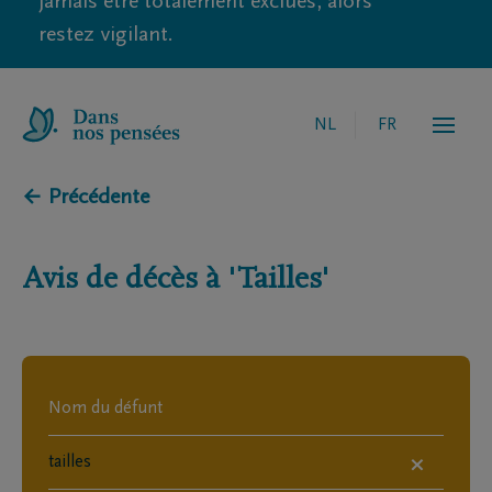
jamais être totalement exclues, alors
restez vigilant.
NL
FR
← Précédente
Avis de décès à
'Tailles'
×