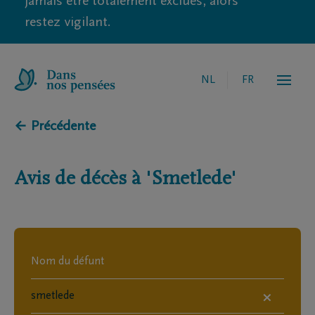
jamais être totalement exclues, alors
restez vigilant.
NL
FR
← Précédente
Avis de décès à
'Smetlede'
×