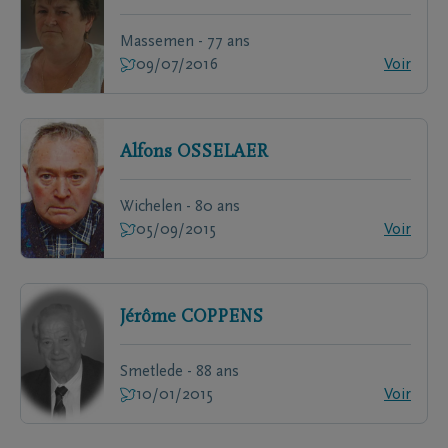
Massemen - 77 ans
09/07/2016
Voir
Alfons
OSSELAER
Wichelen - 80 ans
05/09/2015
Voir
Jérôme
COPPENS
Smetlede - 88 ans
10/01/2015
Voir