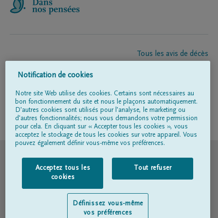
Tous les avis de décès
À propos de nous
Notification de cookies
Entrepreneur de pompes funèbres
Contact
Notre site Web utilise des cookies. Certains sont nécessaires au
bon fonctionnement du site et nous le plaçons automatiquement.
D'autres cookies sont utilisés pour l'analyse, le marketing ou
d'autres fonctionnalités; nous vous demandons votre permission
Suivez-nous sur
pour cela. En cliquant sur « Accepter tous les cookies », vous
acceptez le stockage de tous les cookies sur votre appareil. Vous
pouvez également définir vous-même vos préférences.
© DELA
Acceptez tous les
Tout refuser
Conditions d'utilisation
cookies
Déclaration relative à la vie privée
Définissez vous-même
vos préférences
Déclaration d’accessibilité