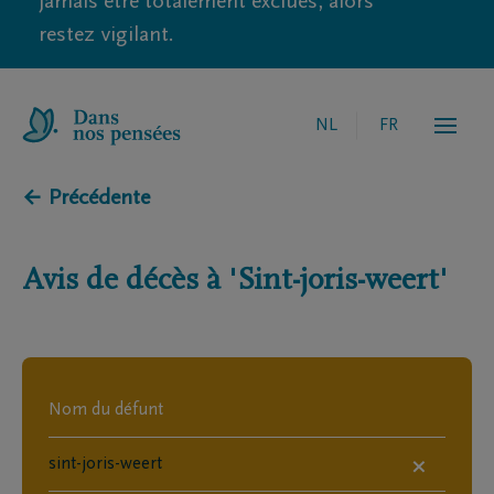
jamais être totalement exclues, alors
restez vigilant.
NL
FR
← Précédente
Avis de décès à
'Sint-joris-weert'
×