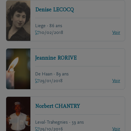
Denise
LECOCQ
Liege - 86 ans
10/02/2018
Voir
Jeannine
RORIVE
De Haan - 89 ans
29/01/2018
Voir
Norbert
CHANTRY
Leval-Trahegnies - 59 ans
29/10/2016
Voir