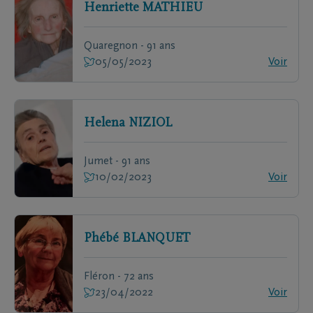
Henriette
MATHIEU
Quaregnon - 91 ans
05/05/2023
Voir
Helena
NIZIOL
Jumet - 91 ans
10/02/2023
Voir
Phébé
BLANQUET
Fléron - 72 ans
23/04/2022
Voir