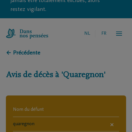
jamais être totalement exclues, alors
restez vigilant.
NL
FR
← Précédente
Avis de décès à
'Quaregnon'
×