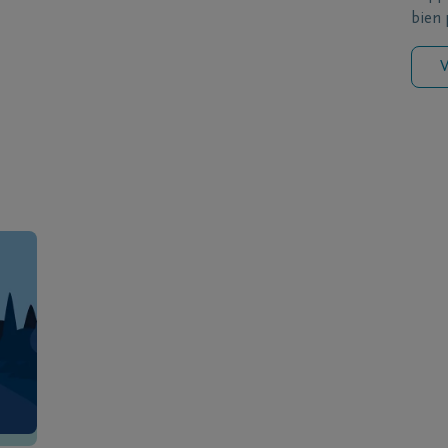
bien p
V