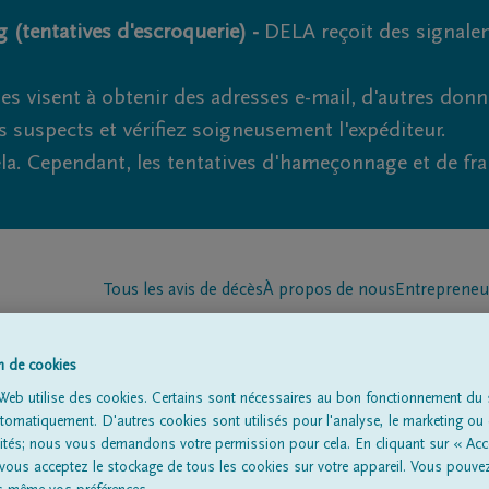
 (tentatives d'escroquerie) -
DELA reçoit des signale
es visent à obtenir des adresses e-mail, d'autres don
s suspects et vérifiez soigneusement l'expéditeur.
la. Cependant, les tentatives d'hameçonnage et de fr
Tous les avis de décès
À propos de nous
Entrepreneu
on de cookies
Web utilise des cookies. Certains sont nécessaires au bon fonctionnement du s
omatiquement. D'autres cookies sont utilisés pour l'analyse, le marketing ou 
lités; nous vous demandons votre permission pour cela. En cliquant sur « Acc
à
'Orihuello alicante'
 vous acceptez le stockage de tous les cookies sur votre appareil. Vous pouve