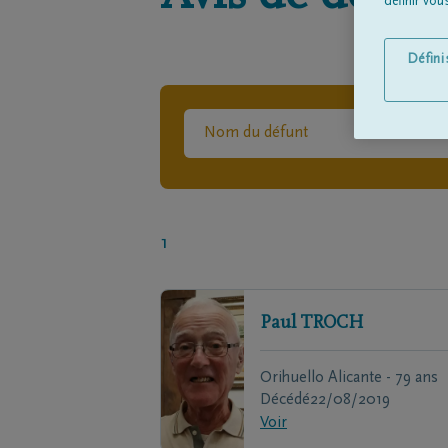
définir vo
Défin
1
Paul
TROCH
Orihuello Alicante - 79 ans
Décédé
22/08/2019
Voir