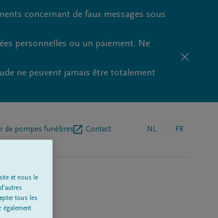
ments concernant de faux messages sous
nées personnelles ou un paiement. Ne
aude ne peuvent jamais être totalement
r de pompes funèbres
Contact
NL
FR
ite et nous le
d'autres
epter tous les
z également