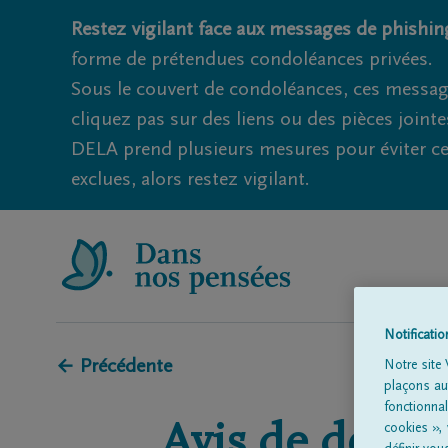
Restez vigilant face aux messages de phishing
forme de prétendues condoléances privées.
Sous le couvert de condoléances, ces messag
cliquez pas sur des liens ou des pièces jointe
DELA prend plusieurs mesures pour éviter ce
exclues, alors restez vigilant.
Notificati
← Précédente
Notre site 
plaçons aut
fonctionna
Avis de décès 
cookies »,