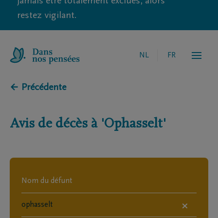
jamais être totalement exclues, alors
restez vigilant.
NL
FR
← Précédente
Avis de décès à
'Ophasselt'
×