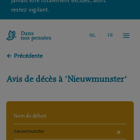
jamais être totalement exclues, alors
restez vigilant.
NL
FR
← Précédente
Avis de décès à
'Nieuwmunster'
×