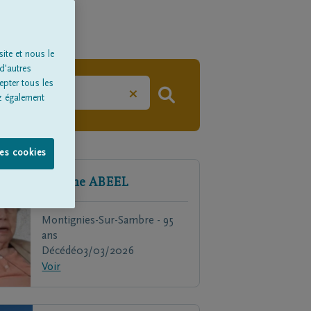
ite et nous le
d'autres
epter tous les
×
z également
les cookies
Simone
ABEEL
Montignies-Sur-Sambre - 95
ans
Décédé
03/03/2026
Voir