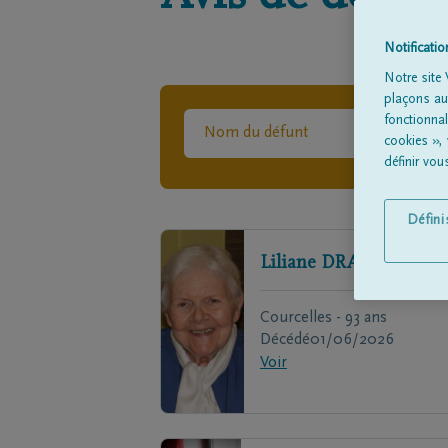
Notificati
Notre site 
plaçons aut
fonctionna
cookies »,
définir vo
Défin
Liliane
DRAYE
Courcelles - 93 ans
Décédé
01/06/2026
Voir