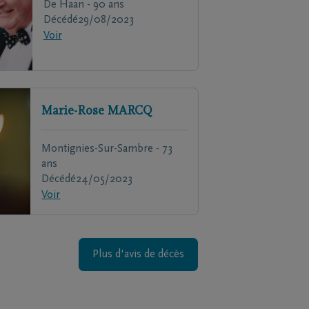
De Haan - 90 ans
Décédé
29/08/2023
Voir
Marie-Rose
MARCQ
Montignies-Sur-Sambre - 73
ans
Décédé
24/05/2023
Voir
Plus d'avis de décès