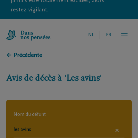
jamais être totalement exclues, alors
restez vigilant.
NL
FR
← Précédente
Avis de décès à
'Les avins'
×