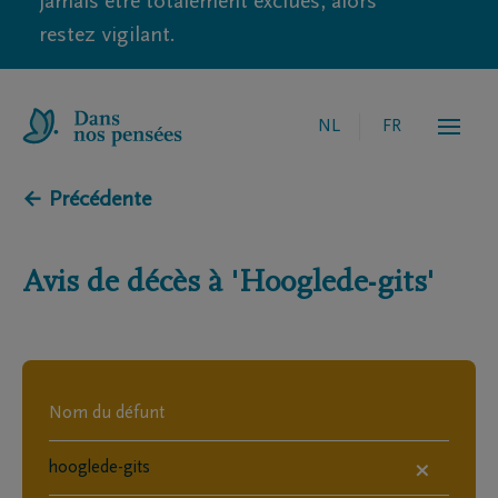
jamais être totalement exclues, alors
restez vigilant.
NL
FR
← Précédente
Avis de décès à
'Hooglede-gits'
×