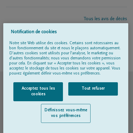
Tous les avis de décès
À propos de nous
Notification de cookies
Entrepreneur de pompes funèbres
Contact
Notre site Web utilise des cookies. Certains sont nécessaires au
bon fonctionnement du site et nous le plaçons automatiquement.
D'autres cookies sont utilisés pour l'analyse, le marketing ou
d'autres fonctionnalités; nous vous demandons votre permission
Suivez-nous sur
pour cela. En cliquant sur « Accepter tous les cookies », vous
acceptez le stockage de tous les cookies sur votre appareil. Vous
pouvez également définir vous-même vos préférences.
© DELA
Acceptez tous les
Tout refuser
Conditions d'utilisation
cookies
Déclaration relative à la vie privée
Définissez vous-même
vos préférences
Déclaration d’accessibilité
Politique en matière de cookies