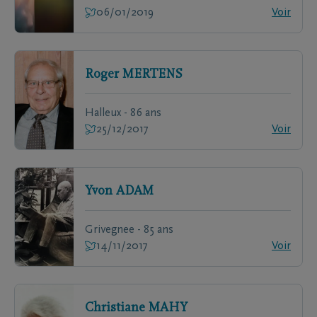
06/01/2019
Voir
Roger
MERTENS
Halleux - 86 ans
25/12/2017
Voir
Yvon
ADAM
Grivegnee - 85 ans
14/11/2017
Voir
Christiane
MAHY