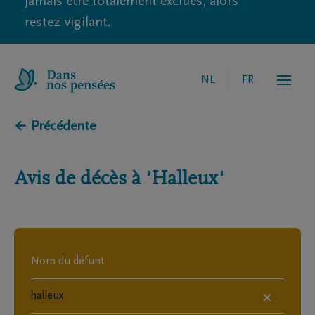
jamais être totalement exclues, alors
restez vigilant.
NL
FR
← Précédente
Avis de décès à
'Halleux'
×