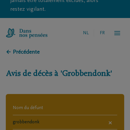
jamais être totalement exclues, alors
restez vigilant.
NL
FR
← Précédente
Avis de décès à
'Grobbendonk'
×