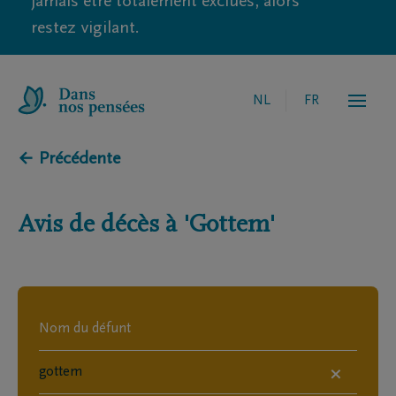
jamais être totalement exclues, alors
restez vigilant.
NL
FR
← Précédente
Avis de décès à
'Gottem'
×