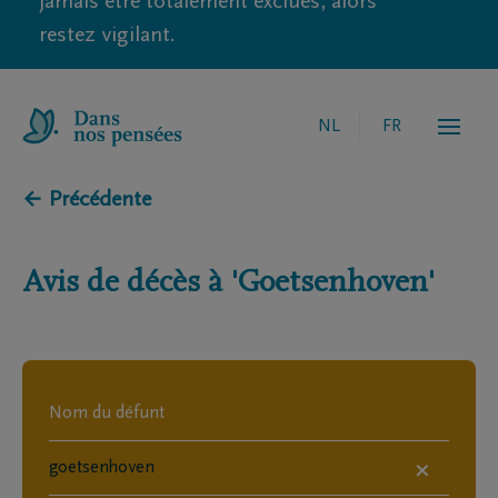
jamais être totalement exclues, alors
restez vigilant.
NL
FR
← Précédente
Avis de décès à
'Goetsenhoven'
×