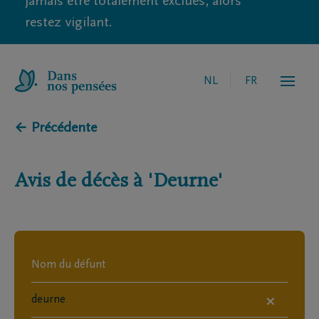
jamais être totalement exclues, alors
restez vigilant.
NL
FR
← Précédente
Avis de décès à
'Deurne'
×