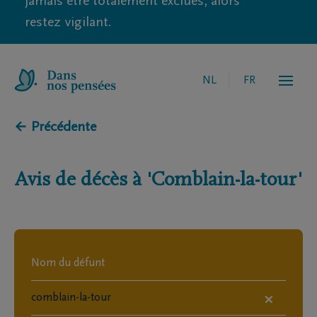
jamais être totalement exclues, alors
restez vigilant.
NL
FR
← Précédente
Avis de décès à
'Comblain-la-tour'
×