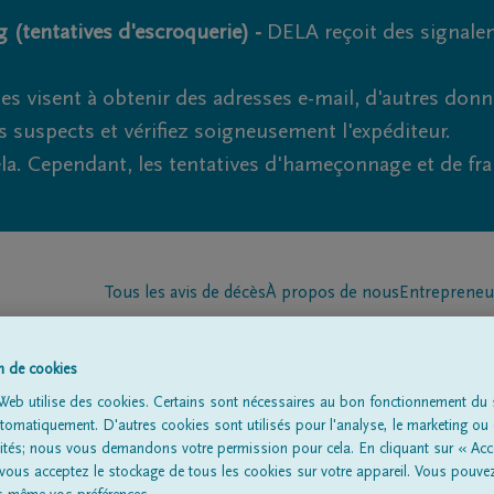
 (tentatives d'escroquerie) -
DELA reçoit des signale
es visent à obtenir des adresses e-mail, d'autres don
s suspects et vérifiez soigneusement l'expéditeur.
la. Cependant, les tentatives d'hameçonnage et de fr
Tous les avis de décès
À propos de nous
Entrepreneu
on de cookies
Web utilise des cookies. Certains sont nécessaires au bon fonctionnement du s
omatiquement. D'autres cookies sont utilisés pour l'analyse, le marketing ou 
lités; nous vous demandons votre permission pour cela. En cliquant sur « Acc
à
'Bruxelles (anderlech
 vous acceptez le stockage de tous les cookies sur votre appareil. Vous pouve