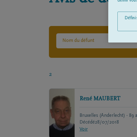
définir vo
Défin
2
René
MAUBERT
Bruxelles (Anderlecht) - 89 
Décédé
28/07/2018
Voir