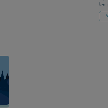
bien p
V