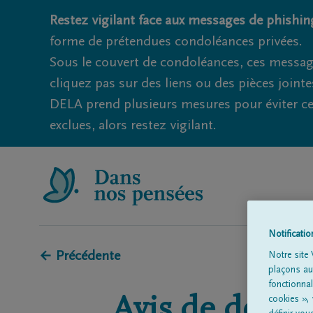
Restez vigilant face aux messages de phishing
forme de prétendues condoléances privées.
Sous le couvert de condoléances, ces messag
cliquez pas sur des liens ou des pièces jointe
DELA prend plusieurs mesures pour éviter ce
exclues, alors restez vigilant.
Notificati
← Précédente
Notre site 
plaçons aut
fonctionna
Avis de décès 
cookies »,