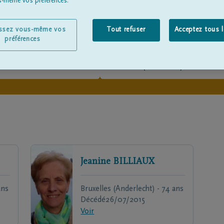
us-même vos préférences.
issez vous-même vos
Tout refuser
Acceptez tous 
préférences
Jeanine
BILLIAUX
ans
Bruxelles (Anderlecht) - 74 ans
Décédé
26/07/2015
Voir