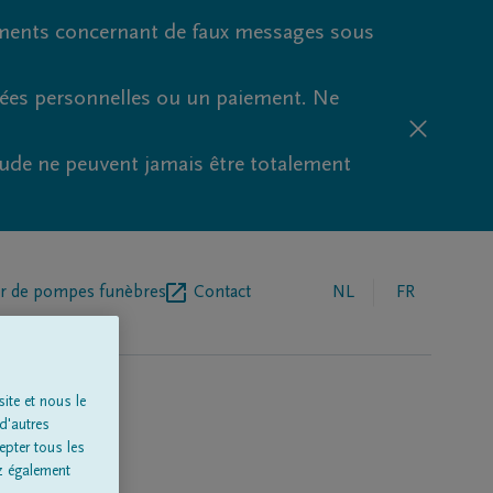
ments concernant de faux messages sous
nées personnelles ou un paiement. Ne
aude ne peuvent jamais être totalement
r de pompes funèbres
Contact
NL
FR
ite et nous le
d'autres
epter tous les
t)'
z également