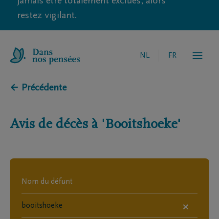
jamais être totalement exclues, alors
restez vigilant.
NL
FR
← Précédente
Avis de décès à
'Booitshoeke'
×