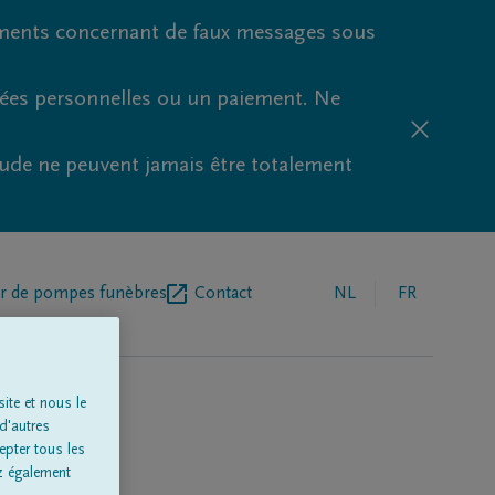
ments concernant de faux messages sous
nées personnelles ou un paiement. Ne
aude ne peuvent jamais être totalement
r de pompes funèbres
Contact
NL
FR
ite et nous le
d'autres
epter tous les
z également