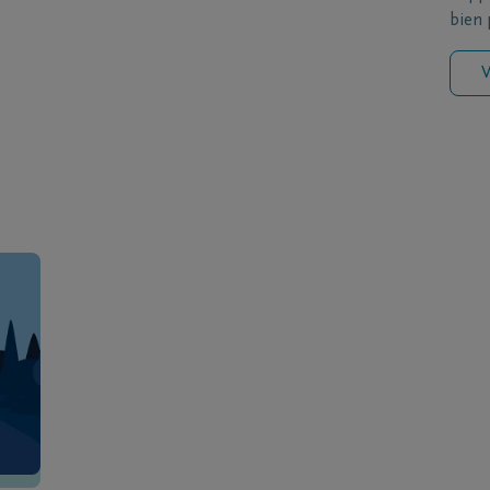
bien p
V