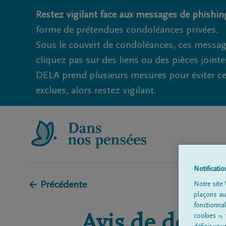
Restez vigilant face aux messages de phishing
forme de prétendues condoléances privées.
Sous le couvert de condoléances, ces messag
cliquez pas sur des liens ou des pièces jointe
DELA prend plusieurs mesures pour éviter ce
exclues, alors restez vigilant.
Notificati
← Précédente
Notre site 
plaçons aut
fonctionna
Avis de décès 
cookies »,