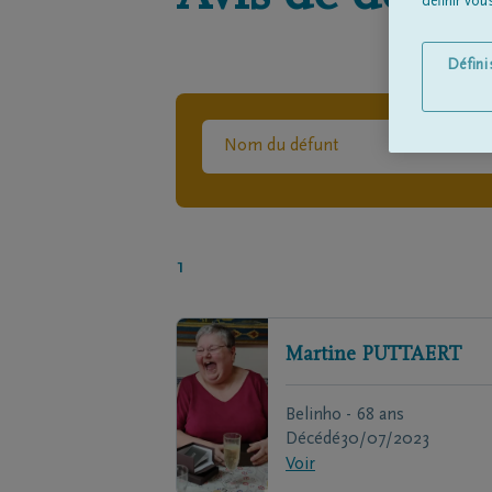
définir vo
Défin
1
Martine
PUTTAERT
Belinho - 68 ans
Décédé
30/07/2023
Voir