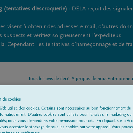
 (tentatives d'escroquerie) -
DELA reçoit des signale
es visent à obtenir des adresses e-mail, d'autres don
s suspects et vérifiez soigneusement l'expéditeur.
la. Cependant, les tentatives d'hameçonnage et de fr
Tous les avis de décès
À propos de nous
Entrepreneu
on de cookies
Web utilise des cookies. Certains sont nécessaires au bon fonctionnement du s
omatiquement. D'autres cookies sont utilisés pour l'analyse, le marketing ou 
lités; nous vous demandons votre permission pour cela. En cliquant sur « Acc
à
'Belinho'
 vous acceptez le stockage de tous les cookies sur votre appareil. Vous pouve