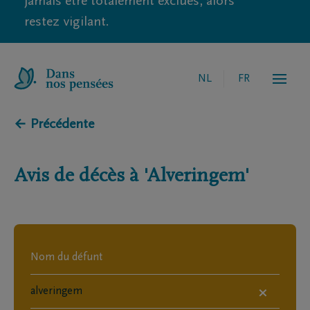
jamais être totalement exclues, alors
restez vigilant.
NL
FR
← Précédente
Avis de décès à
'Alveringem'
×