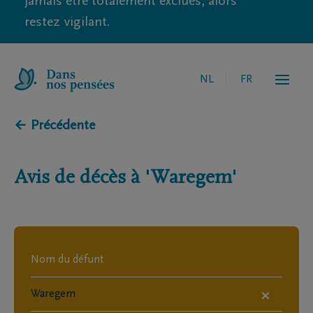
jamais être totalement exclues, alors
restez vigilant.
NL
FR
← Précédente
Avis de décès à
'Waregem'
×