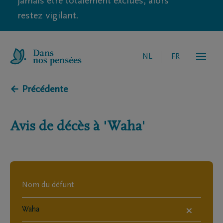
jamais être totalement exclues, alors
restez vigilant.
NL
FR
← Précédente
Avis de décès à
'Waha'
×