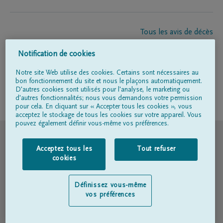
Tous les avis de décès
À propos de nous
Notification de cookies
Entrepreneur de pompes funèbres
Contact
Notre site Web utilise des cookies. Certains sont nécessaires au
bon fonctionnement du site et nous le plaçons automatiquement.
D'autres cookies sont utilisés pour l'analyse, le marketing ou
d'autres fonctionnalités; nous vous demandons votre permission
Suivez-nous sur
pour cela. En cliquant sur « Accepter tous les cookies », vous
acceptez le stockage de tous les cookies sur votre appareil. Vous
pouvez également définir vous-même vos préférences.
© DELA
Acceptez tous les
Tout refuser
Conditions d'utilisation
cookies
Déclaration relative à la vie privée
Définissez vous-même
vos préférences
Déclaration d’accessibilité
Politique en matière de cookies