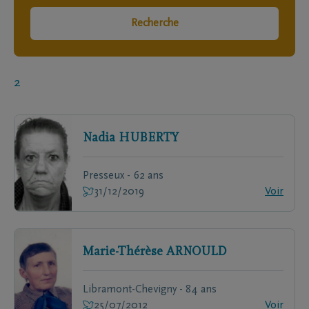
Recherche
2
Nadia
HUBERTY
Presseux - 62 ans
31/12/2019
Voir
Marie-Thérèse
ARNOULD
Libramont-Chevigny - 84 ans
25/07/2012
Voir