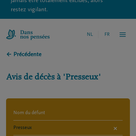
jamais être totalement exclues, alors
restez vigilant.
NL
FR
← Précédente
Avis de décès à
'Presseux'
×