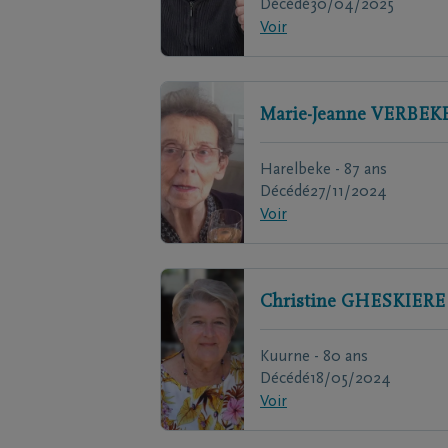
Décédé
30/04/2025
Voir
Marie-Jeanne
VERBEK
Harelbeke - 87 ans
Décédé
27/11/2024
Voir
Christine
GHESKIERE
Kuurne - 80 ans
Décédé
18/05/2024
Voir