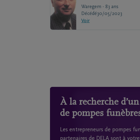
Waregem - 83 ans
Décédé
30/05/2023
Voir
À la recherche d’u
de pompes funèbres
Les entrepreneurs de pompes fun
partenaires de DELA sont à votre 