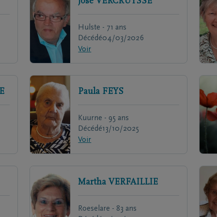
José
VERCRUYSSE
Hulste - 71 ans
Décédé
04/03/2026
Voir
E
Paula
FEYS
Kuurne - 95 ans
Décédé
13/10/2025
Voir
Martha
VERFAILLIE
Roeselare - 83 ans