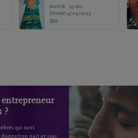
Kortrijk - 93 ans
Décédé
14/04/2023
Voir
n entrepreneur
 ?
èbres qui sont
disposition nuit et jour.