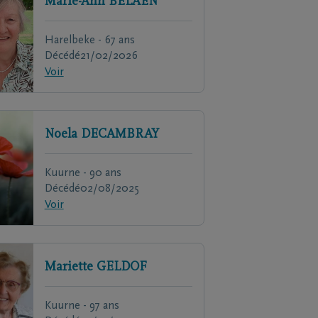
Marie-Ann
BELAEN
Harelbeke - 67 ans
Décédé
21/02/2026
Voir
Noela
DECAMBRAY
Kuurne - 90 ans
Décédé
02/08/2025
Voir
Mariette
GELDOF
Kuurne - 97 ans