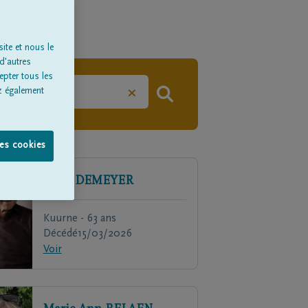
ite et nous le
d'autres
epter tous les
×
z également
les cookies
Willy
DEMEYER
Kuurne - 63 ans
Décédé
15/03/2026
Voir