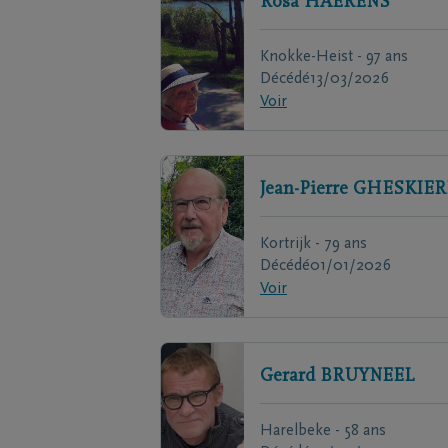
Rosa
HAERENS
Knokke-Heist - 97 ans
Décédé
13/03/2026
Voir
Jean-Pierre
GHESKIER
Kortrijk - 79 ans
Décédé
01/01/2026
Voir
Gerard
BRUYNEEL
Harelbeke - 58 ans