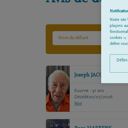
Notificati
Notre site 
plaçons aut
fonctionna
cookies »,
définir vo
Défin
Joseph
JACOBS
Kuurne - 91 ans
Décédé
20/07/2026
Voir