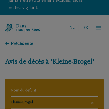
jamais être totalement exclues, alors
restez vigilant.
NL
FR
← Précédente
Avis de décès à
'Kleine-Brogel'
×