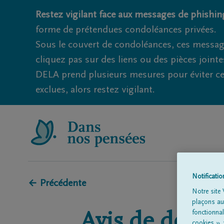
Restez vigilant face aux messages de phishing
forme de prétendues condoléances privées.
Sous le couvert de condoléances, ces messag
cliquez pas sur des liens ou des pièces jointe
DELA prend plusieurs mesures pour éviter ce
exclues, alors restez vigilant.
Notificati
← Précédente
Notre site 
plaçons aut
fonctionna
Avis de décès 
cookies »,