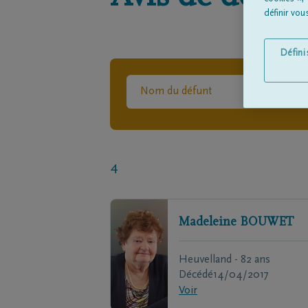
définir vo
Défin
4
Madeleine
BOUWET
Heuvelland - 82 ans
Décédé
14/04/2017
Voir