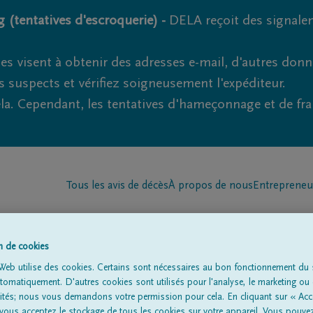
 (tentatives d'escroquerie) -
DELA reçoit des signale
es visent à obtenir des adresses e-mail, d'autres don
s suspects et vérifiez soigneusement l'expéditeur.
la. Cependant, les tentatives d'hameçonnage et de fr
Tous les avis de décès
À propos de nous
Entrepreneu
on de cookies
Web utilise des cookies. Certains sont nécessaires au bon fonctionnement du s
omatiquement. D'autres cookies sont utilisés pour l'analyse, le marketing ou 
lités; nous vous demandons votre permission pour cela. En cliquant sur « Acc
à
'Heuvelland'
 vous acceptez le stockage de tous les cookies sur votre appareil. Vous pouve