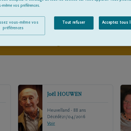
us-même vos préférences.
issez vous-même vos
Tout refuser
Acceptez tous 
préférences
Joël
HOUWEN
Heuvelland - 88 ans
Décédé
21/04/2016
Voir