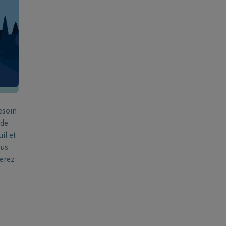
esoin
 de
il et
ous
verez