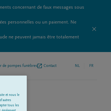
ments concernant de faux messages sous
nées personnelles ou un paiement. Ne
aude ne peuvent jamais être totalement
r de pompes funèbres
Contact
NL
FR
ite et nous le
d'autres
epter tous les
z également