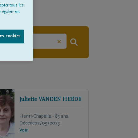
epter tous les
z également
les cookies
×
Juliette
VANDEN HEEDE
Henri-Chapelle - 83 ans
Décédé
22/09/2023
Voir