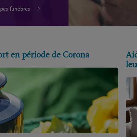
pes funèbres
ort en période de Corona
Aid
leu