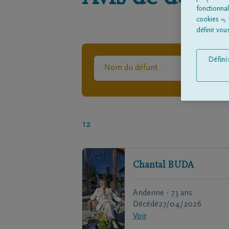
fonctionna
cookies »,
définir vo
Défin
12
Chantal
BUDA
Andenne - 73 ans
Décédé
27/04/2026
Voir