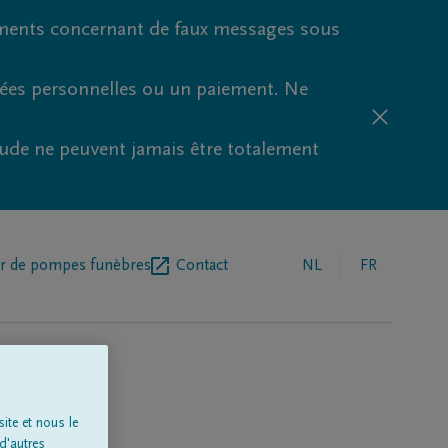
ments concernant de faux messages sous
nées personnelles ou un paiement. Ne
aude ne peuvent jamais être totalement
r de pompes funèbres
Contact
NL
FR
ite et nous le
d'autres