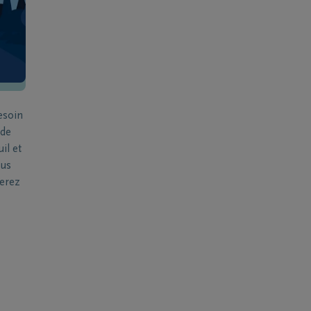
esoin
 de
il et
ous
verez