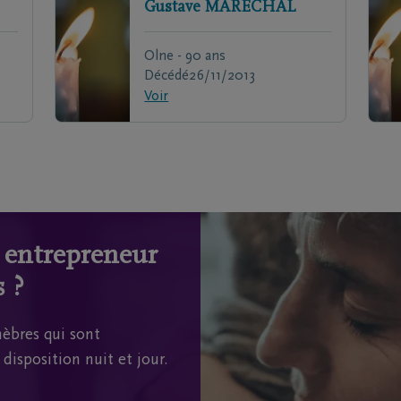
Gustave
MARÉCHAL
Olne - 90 ans
Décédé
26/11/2013
Voir
n entrepreneur
 ?
èbres qui sont
disposition nuit et jour.