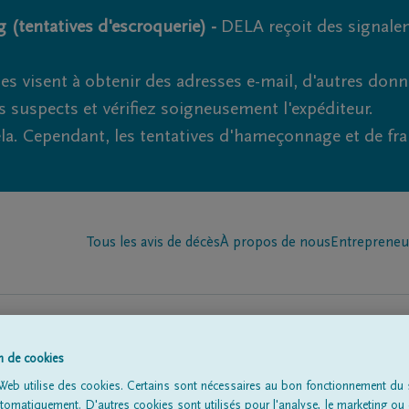
 (tentatives d'escroquerie) -
DELA reçoit des signale
es visent à obtenir des adresses e-mail, d'autres don
s suspects et vérifiez soigneusement l'expéditeur.
la. Cependant, les tentatives d'hameçonnage et de fr
Tous les avis de décès
À propos de nous
Entrepreneu
on de cookies
Web utilise des cookies. Certains sont nécessaires au bon fonctionnement du s
à
'Henri-Chapelle'
omatiquement. D'autres cookies sont utilisés pour l'analyse, le marketing ou 