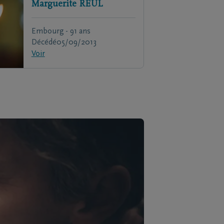
Marguerite
REUL
Embourg - 91 ans
Décédé
05/09/2013
Voir