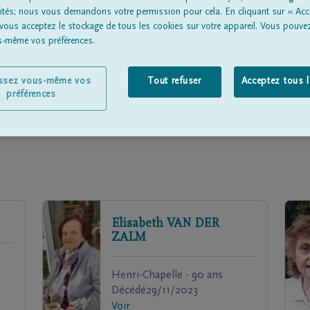
lités; nous vous demandons votre permission pour cela. En cliquant sur « Acc
 vous acceptez le stockage de tous les cookies sur votre appareil. Vous pouve
us-même vos préférences.
issez vous-même vos
Tout refuser
Acceptez tous 
préférences
Elisabeth
VAN DER
ZALM
Henri-Chapelle - 90 ans
Décédé
29/11/2023
Voir