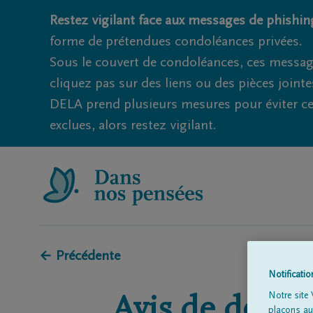
Restez vigilant face aux messages de phishing
forme de prétendues condoléances privées.
Sous le couvert de condoléances, ces messag
cliquez pas sur des liens ou des pièces jointe
DELA prend plusieurs mesures pour éviter ce
exclues, alors restez vigilant.
← Précédente
Notificati
Notre site 
Avis de décès 
plaçons aut