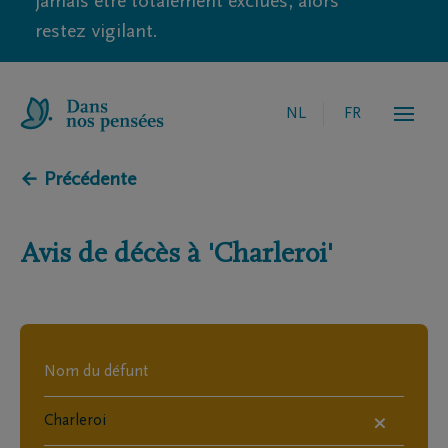
jamais être totalement exclues, alors
restez vigilant.
NL
FR
← Précédente
Avis de décès à
'Charleroi'
×