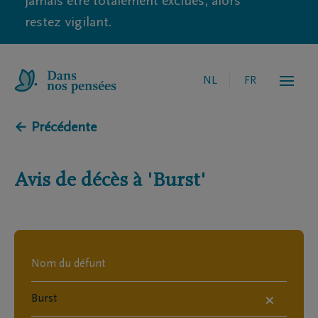
jamais être totalement exclues, alors
restez vigilant.
NL
FR
← Précédente
Avis de décès à
'Burst'
×