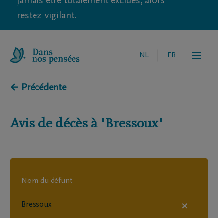
jamais être totalement exclues, alors
restez vigilant.
NL
FR
← Précédente
Avis de décès à
'Bressoux'
×