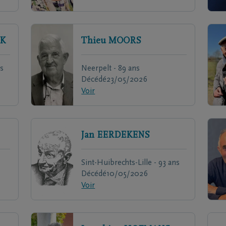
K
Thieu
MOORS
s
Neerpelt - 89 ans
Décédé
23/05/2026
Voir
Jan
EERDEKENS
Sint-Huibrechts-Lille - 93 ans
Décédé
10/05/2026
Voir