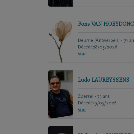
Fons
VAN HOEYDONC
Deurne (Antwerpen) - 71 an
Décédé
28/05/2026
Voir
Ludo
LAUREYSSENS
Zoersel - 73 ans
Décédé
19/05/2026
Voir