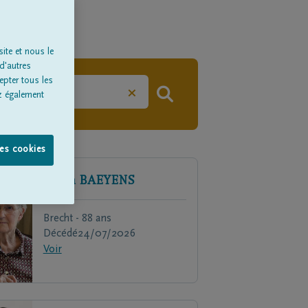
ite et nous le
d'autres
epter tous les
×
z également
les cookies
Maria
BAEYENS
Brecht - 88 ans
Décédé
24/07/2026
Voir