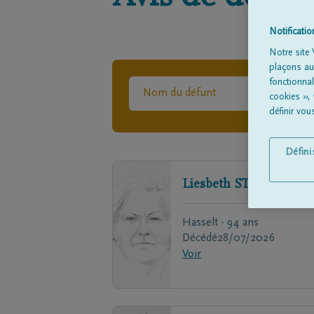
Notificati
Notre site 
plaçons aut
fonctionna
cookies »,
définir vo
Défin
Liesbeth
STALMANS
Hasselt - 94 ans
Décédé
28/07/2026
Voir