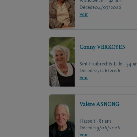
Wuustwezel - 98 ans
Décédé
04/07/2026
Voir
Conny
VERKOYEN
Sint-Huibrechts-Lille - 54 a
Décédé
25/06/2026
Voir
Valére
ASNONG
Hasselt - 81 ans
Décédé
19/06/2026
Voir