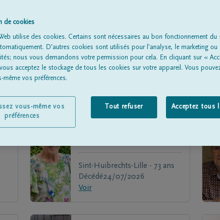
on de cookies
Web utilise des cookies. Certains sont nécessaires au bon fonctionnement du s
omatiquement. D'autres cookies sont utilisés pour l'analyse, le marketing ou 
lités; nous vous demandons votre permission pour cela. En cliquant sur « Acc
 vous acceptez le stockage de tous les cookies sur votre appareil. Vous pouve
us-même vos préférences.
issez vous-même vos
Tout refuser
Acceptez tous 
préférences
Marie-José
TIMMERMANS
Sint-Huibrechts-Lille - 73 ans
Décédé
24/07/2026
Voir