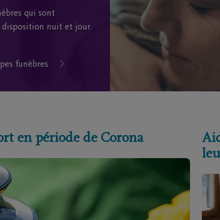
èbres qui sont
disposition nuit et jour.
pes funèbres
ort en période de Corona
Aid
leu