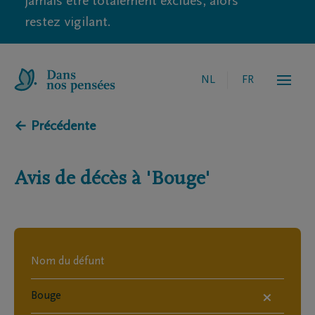
jamais être totalement exclues, alors
restez vigilant.
NL
FR
← Précédente
Avis de décès à
'Bouge'
×