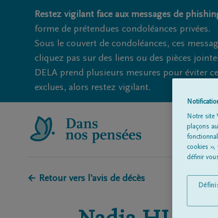
Restez vigilant face aux messages de phishing
forme de prétendues condoléances privées.
Sous le couvert de condoléances, ces messag
cliquez pas sur des liens ou des pièces jointe
DELA prend plusieurs mesures pour éviter ce
exclues, alors restez vigilant.
Notificati
Notre site 
plaçons aut
fonctionna
cookies »,
définir vo
← Retour vers l'avis de décès
Défin