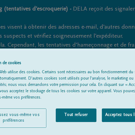
 (tentatives d'escroquerie) -
DELA reçoit des signale
es visent à obtenir des adresses e-mail, d'autres don
s suspects et vérifiez soigneusement l'expéditeur.
la. Cependant, les tentatives d'hameçonnage et de fr
on de cookies
Web utilise des cookies. Certains sont nécessaires au bon fonctionnement du s
omatiquement. D'autres cookies sont utilisés pour l'analyse, le marketing ou 
Tous les avis de décès
À propos de nous
Entrepreneu
lités; nous vous demandons votre permission pour cela. En cliquant sur « Acc
 vous acceptez le stockage de tous les cookies sur votre appareil. Vous pouve
us-même vos préférences.
issez vous-même vos
Tout refuser
Acceptez tous 
préférences