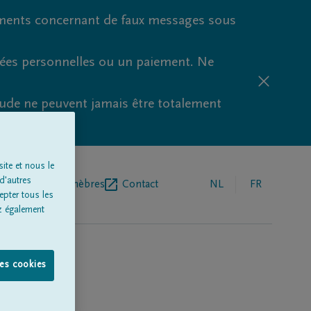
ments concernant de faux messages sous
nées personnelles ou un paiement. Ne
aude ne peuvent jamais être totalement
ite et nous le
d'autres
r de pompes funèbres
Contact
NL
FR
epter tous les
z également
les cookies