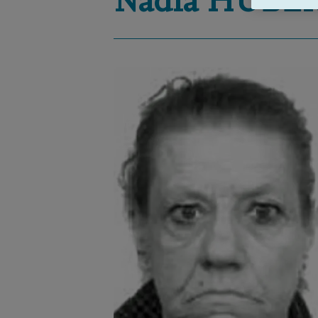
Nadia
HUBE