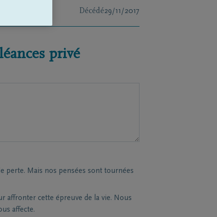
Décédé
29/11/2017
éances privé
le perte. Mais nos pensées sont tournées
affronter cette épreuve de la vie. Nous
s affecte.