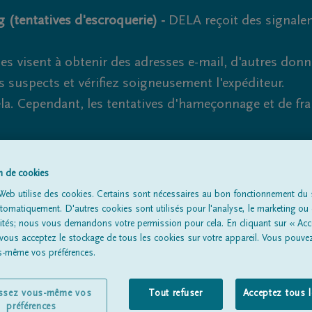
 (tentatives d'escroquerie) -
DELA reçoit des signale
es visent à obtenir des adresses e-mail, d'autres don
s suspects et vérifiez soigneusement l'expéditeur.
la. Cependant, les tentatives d'hameçonnage et de fr
on de cookies
Tous les avis de décès
À propos de nous
Entrepreneu
Web utilise des cookies. Certains sont nécessaires au bon fonctionnement du s
omatiquement. D'autres cookies sont utilisés pour l'analyse, le marketing ou 
lités; nous vous demandons votre permission pour cela. En cliquant sur « Acc
 vous acceptez le stockage de tous les cookies sur votre appareil. Vous pouve
us-même vos préférences.
issez vous-même vos
Tout refuser
Acceptez tous 
préférences