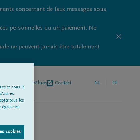
ments concernant de faux messages sous
nées personnelles ou un paiement. Ne
aude ne peuvent jamais être totalement
r de pompes funèbres
Contact
NL
FR
ite et nous le
d'autres
epter tous les
z également
les cookies