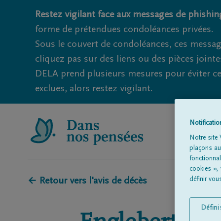
Restez vigilant face aux messages de phishing
forme de prétendues condoléances privées.
Sous le couvert de condoléances, ces messag
cliquez pas sur des liens ou des pièces jointe
DELA prend plusieurs mesures pour éviter ce
exclues, alors restez vigilant.
Notificati
Notre site 
plaçons aut
fonctionna
cookies »,
définir vo
← Retour vers l'avis de décès
Défin