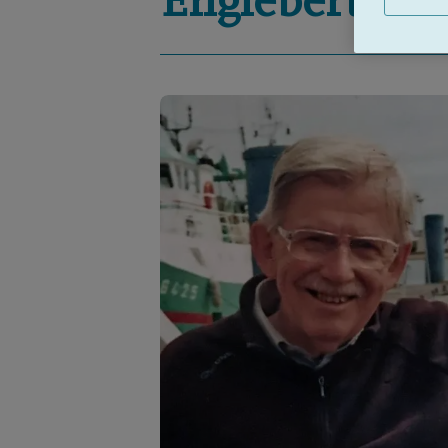
Englebert
RE