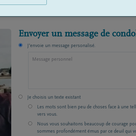
NIER
Envoyer un message de condol
J'envoie un message personalisé.
Je choisis un texte existant
Les mots sont bien peu de choses face à une tel
vers vous.
Nous vous souhaitons beaucoup de courage pour 
sommes profondément émus par ce deuil qui vou