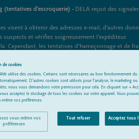
 (tentatives d'escroquerie) -
DELA reçoit des signale
es visent à obtenir des adresses e-mail, d'autres don
s suspects et vérifiez soigneusement l'expéditeur.
la. Cependant, les tentatives d'hameçonnage et de fr
on de cookies
Web utilise des cookies. Certains sont nécessaires au bon fonctionnement du s
omatiquement. D'autres cookies sont utilisés pour l'analyse, le marketing ou 
Tous les avis de décès
À propos de nous
Entrepreneu
lités; nous vous demandons votre permission pour cela. En cliquant sur « Acc
 vous acceptez le stockage de tous les cookies sur votre appareil. Vous pouve
us-même vos préférences.
issez vous-même vos
Tout refuser
Acceptez tous 
préférences