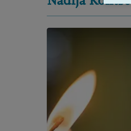
Nadija
Kontso