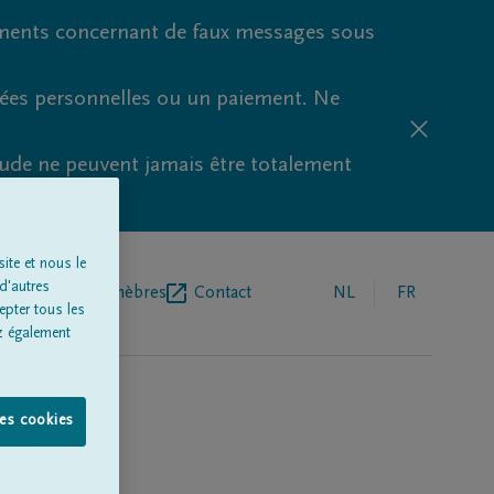
ments concernant de faux messages sous
nées personnelles ou un paiement. Ne
aude ne peuvent jamais être totalement
ite et nous le
d'autres
r de pompes funèbres
Contact
NL
FR
epter tous les
z également
les cookies