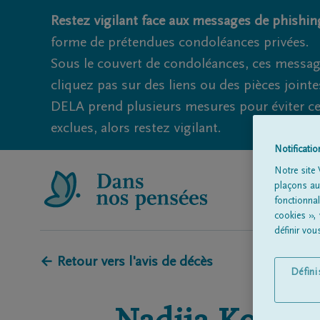
Restez vigilant face aux messages de phishing
forme de prétendues condoléances privées.
Sous le couvert de condoléances, ces messag
cliquez pas sur des liens ou des pièces jointe
DELA prend plusieurs mesures pour éviter ce
exclues, alors restez vigilant.
Notificati
Notre site 
plaçons aut
fonctionna
cookies »,
définir vo
← Retour vers l'avis de décès
Défin