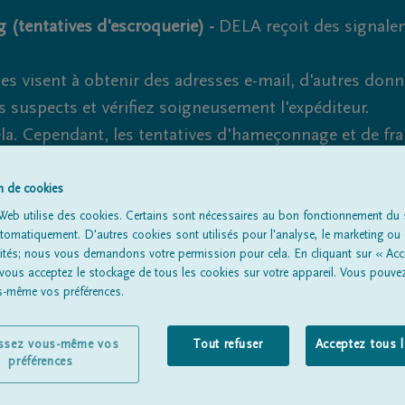
 (tentatives d'escroquerie) -
DELA reçoit des signale
es visent à obtenir des adresses e-mail, d'autres don
s suspects et vérifiez soigneusement l'expéditeur.
la. Cependant, les tentatives d'hameçonnage et de fr
on de cookies
Web utilise des cookies. Certains sont nécessaires au bon fonctionnement du s
omatiquement. D'autres cookies sont utilisés pour l'analyse, le marketing ou 
Tous les avis de décès
À propos de nous
Entrepreneu
lités; nous vous demandons votre permission pour cela. En cliquant sur « Acc
 vous acceptez le stockage de tous les cookies sur votre appareil. Vous pouve
us-même vos préférences.
issez vous-même vos
Tout refuser
Acceptez tous 
préférences