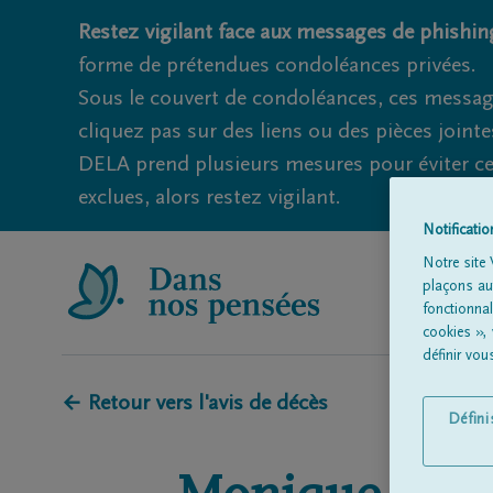
Restez vigilant face aux messages de phishing
forme de prétendues condoléances privées.
Sous le couvert de condoléances, ces messag
cliquez pas sur des liens ou des pièces jointe
DELA prend plusieurs mesures pour éviter ce
exclues, alors restez vigilant.
Notificati
Notre site 
plaçons aut
fonctionna
cookies »,
définir vo
← Retour vers l'avis de décès
Défin