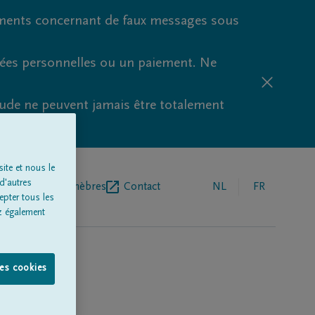
ments concernant de faux messages sous
nées personnelles ou un paiement. Ne
aude ne peuvent jamais être totalement
ite et nous le
d'autres
r de pompes funèbres
Contact
NL
FR
epter tous les
z également
les cookies