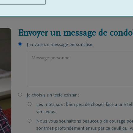
Envoyer un message de condol
J'envoie un message personalisé.
Je choisis un texte existant
Les mots sont bien peu de choses face à une tel
vers vous.
Nous vous souhaitons beaucoup de courage pour 
sommes profondément émus par ce deuil qui vou