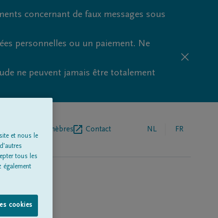
ments concernant de faux messages sous
nées personnelles ou un paiement. Ne
aude ne peuvent jamais être totalement
r de pompes funèbres
Contact
NL
FR
ite et nous le
d'autres
epter tous les
z également
les cookies