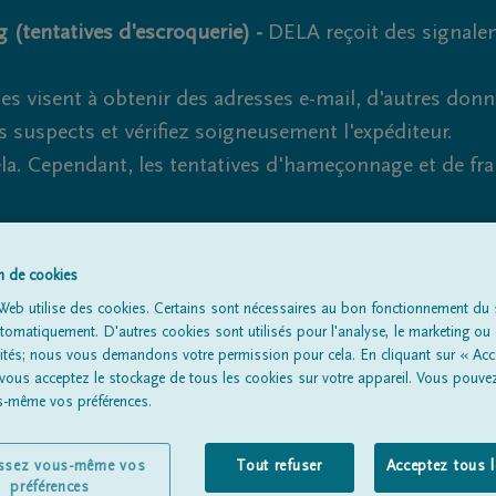
 (tentatives d'escroquerie) -
DELA reçoit des signale
es visent à obtenir des adresses e-mail, d'autres don
s suspects et vérifiez soigneusement l'expéditeur.
la. Cependant, les tentatives d'hameçonnage et de fr
on de cookies
Tous les avis de décès
À propos de nous
Entrepreneu
Web utilise des cookies. Certains sont nécessaires au bon fonctionnement du s
omatiquement. D'autres cookies sont utilisés pour l'analyse, le marketing ou 
lités; nous vous demandons votre permission pour cela. En cliquant sur « Acc
 vous acceptez le stockage de tous les cookies sur votre appareil. Vous pouve
us-même vos préférences.
issez vous-même vos
Tout refuser
Acceptez tous 
préférences