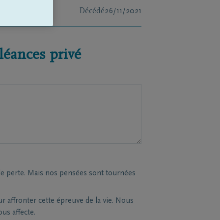
Décédé
26/11/2021
éances privé
le perte. Mais nos pensées sont tournées
affronter cette épreuve de la vie. Nous
s affecte.