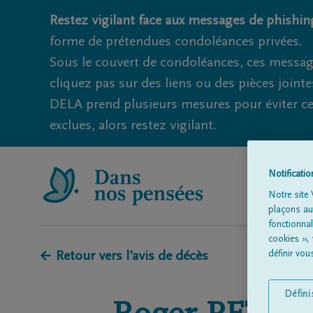
Restez vigilant face aux messages de phishing
forme de prétendues condoléances privées.
Sous le couvert de condoléances, ces messag
cliquez pas sur des liens ou des pièces jointe
DELA prend plusieurs mesures pour éviter ce
exclues, alors restez vigilant.
Notificati
Notre site 
plaçons aut
fonctionna
cookies »,
définir vo
← Retour vers l'avis de décès
Défin