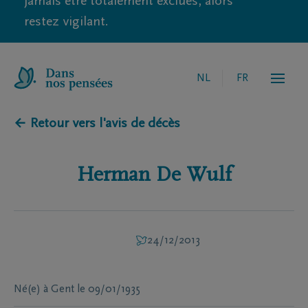
jamais être totalement exclues, alors
restez vigilant.
NL
FR
← Retour vers l'avis de décès
Herman
De Wulf
24/12/2013
Né(e) à
Gent
le
09/01/1935