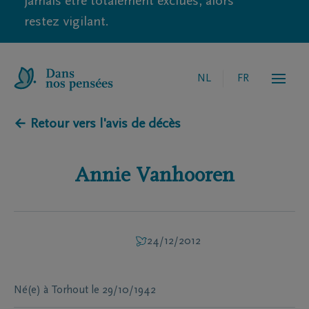
jamais être totalement exclues, alors
restez vigilant.
NL
FR
← Retour vers l'avis de décès
Annie
Vanhooren
24/12/2012
Né(e) à
Torhout
le
29/10/1942