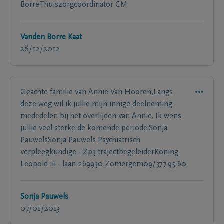
BorreThuiszorgcoördinator CM
Vanden Borre Kaat
28/12/2012
Geachte familie van Annie Van Hooren,Langs
deze weg wil ik jullie mijn innige deelneming
mededelen bij het overlijden van Annie. Ik wens
jullie veel sterke de komende periode.Sonja
PauwelsSonja Pauwels Psychiatrisch
verpleegkundige - Zp3 trajectbegeleiderKoning
Leopold iii - laan 269930 Zomergem09/377.95.60
Sonja Pauwels
07/01/2013