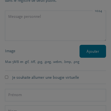
dans le registre de deuil public.
1024
Image
Ajouter
Max 5MB en .gif, .tiff, .jpg, .jpeg, .webm, .bmp, .png
Je souhaite allumer une bougie virtuelle