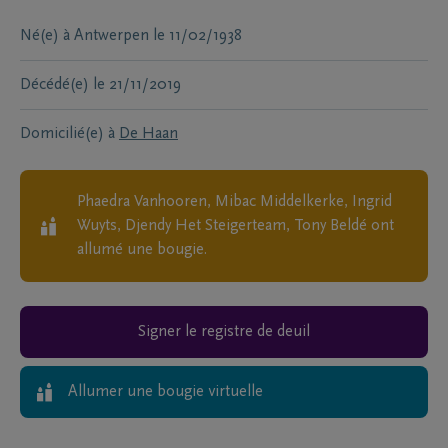
Né(e) à
Antwerpen
le
11/02/1938
Décédé(e)
le
21/11/2019
Domicilié(e) à
De Haan
Phaedra Vanhooren, Mibac Middelkerke, Ingrid
Wuyts, Djendy Het Steigerteam, Tony Beldé
ont
allumé une bougie.
Signer le registre de deuil
Allumer une bougie virtuelle