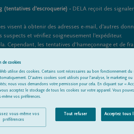
 (tentatives d'escroquerie) -
DELA reçoit des signale
es visent à obtenir des adresses e-mail, d'autres don
s suspects et vérifiez soigneusement l'expéditeur.
la. Cependant, les tentatives d'hameçonnage et de fr
on de cookies
Web utilise des cookies. Certains sont nécessaires au bon fonctionnement du s
omatiquement. D'autres cookies sont utilisés pour l'analyse, le marketing ou 
Tous les avis de décès
À propos de nous
Entrepreneu
lités; nous vous demandons votre permission pour cela. En cliquant sur « Acc
 vous acceptez le stockage de tous les cookies sur votre appareil. Vous pouve
us-même vos préférences.
issez vous-même vos
Tout refuser
Acceptez tous 
préférences