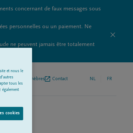
ments concernant de faux messages sous
nées personnelles ou un paiement. Ne
aude ne peuvent jamais être totalement
ite et nous le
d'autres
r de pompes funèbres
Contact
NL
FR
epter tous les
z également
les cookies