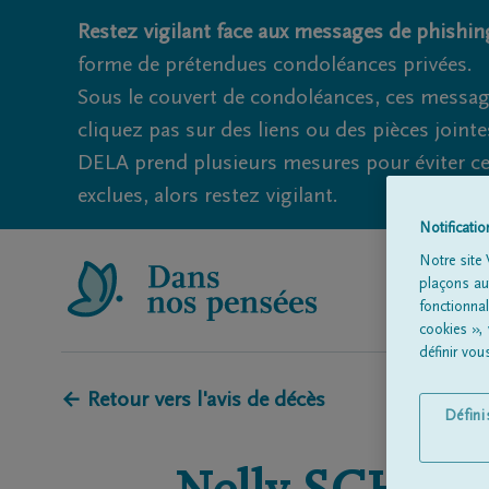
Restez vigilant face aux messages de phishing
forme de prétendues condoléances privées.
Sous le couvert de condoléances, ces messag
cliquez pas sur des liens ou des pièces jointe
DELA prend plusieurs mesures pour éviter ce
exclues, alors restez vigilant.
Notificati
Notre site 
plaçons aut
fonctionna
cookies »,
définir vo
← Retour vers l'avis de décès
Défin