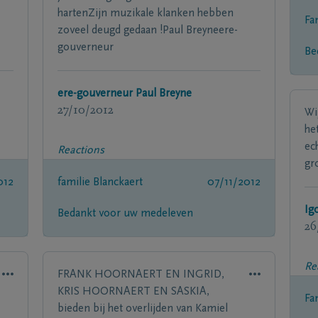
hartenZijn muzikale klanken hebben
Fa
zoveel deugd gedaan !Paul Breyneere-
gouverneur
Be
ere-gouverneur Paul Breyne
27/10/2012
Wi
he
ec
Reactions
gr
012
familie Blanckaert
07/11/2012
Ig
Bedankt voor uw medeleven
26
Re
FRANK HOORNAERT EN INGRID,
KRIS HOORNAERT EN SASKIA,
Fa
bieden bij het overlijden van Kamiel