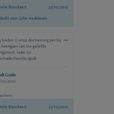
milie Blanckaert
27/10/2012
dankt voor jullie medeleven
j bieden U onze deelneming aan bij
t heengaan van Uw geliefde
htgenoot, vader en
ootvader.Familie Igodt
odt Guido
/10/2012
actions
milie Blanckaert
27/10/2012