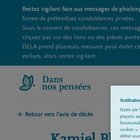
Restez vigilant face aux messages de phishing
forme de prétendues condoléances privées.
Sous le couvert de condoléances, ces messag
cliquez pas sur des liens ou des pièces jointe
DELA prend plusieurs mesures pour éviter ce
exclues, alors restez vigilant.
Notificati
Notre site 
← Retour vers l'avis de décès
plaçons aut
fonctionna
cookies »,
définir vo