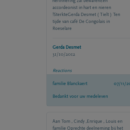
herinnering zal bewarenEen
accordeonist in hart en nieren
!SterkteGerda Desmet ( Tielt ) Ten
tijde van café De Congolais in
Roeselare
Gerda Desmet
31/10/2012
Reactions
familie Blanckaert
07/11/2
Bedankt voor uw medeleven
Aan Tom , Cindy ,Enrique , Louis en
familie Oprechte deelneming bij het