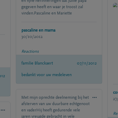
en fijne herinneringen dat jullie papa
gegeven heeft en waar je troost zal
vinden.Pascaline en Mariette
pascaline en mama
30/10/2012
Reactions
familie Blanckaert
07/11/2012
bedankt voor uw medeleven
012
co
Met mijn oprechte deelneming bij het
27
afsterven van uw duurbare echtgenoot
en vaderHij heeft gedurende vele
Re
jaren vreugde gebracht in vele