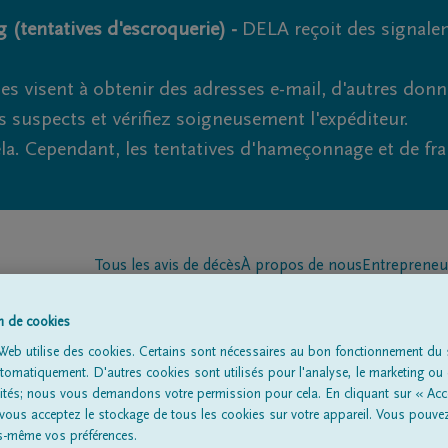
 (tentatives d'escroquerie) -
DELA reçoit des signale
es visent à obtenir des adresses e-mail, d'autres don
s suspects et vérifiez soigneusement l'expéditeur.
la. Cependant, les tentatives d'hameçonnage et de fr
Tous les avis de décès
À propos de nous
Entrepreneu
on de cookies
Web utilise des cookies. Certains sont nécessaires au bon fonctionnement du s
omatiquement. D'autres cookies sont utilisés pour l'analyse, le marketing ou 
lités; nous vous demandons votre permission pour cela. En cliquant sur « Acc
 vous acceptez le stockage de tous les cookies sur votre appareil. Vous pouve
us-même vos préférences.