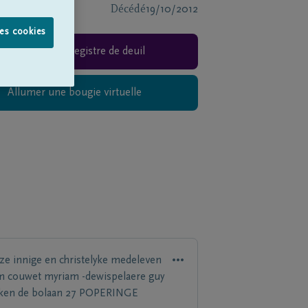
Décédé
19/10/2012
les cookies
Signer le registre de deuil
Allumer une bougie virtuelle
ze innige en christelyke medeleven
m couwet myriam -dewispelaere guy
ken de bolaan 27 POPERINGE