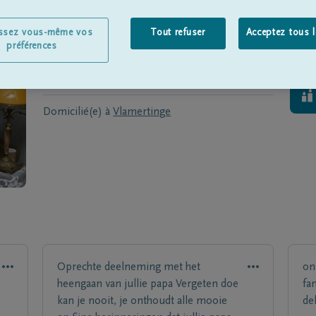
kaert
issez vous-même vos
Tout refuser
Acceptez tous 
Né(e) à
Boezinge
le
01/02/1933
préférences
Décédé(e) à
Ieper
le
19/10/2012
Domicilié(e) à
Vlamertinge
Oprechte deelneming met het
on
heengaan van jullie papa Vergeten doe
fa
kan je nooit, je onthoudt alle mooie
de