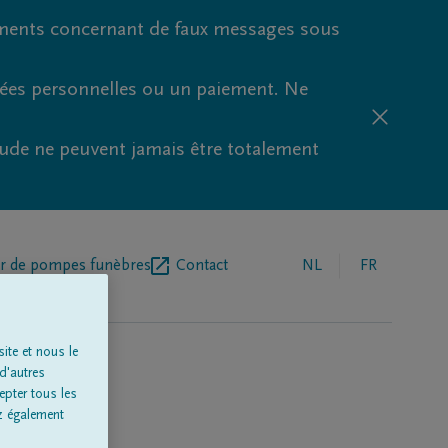
ments concernant de faux messages sous
nées personnelles ou un paiement. Ne
aude ne peuvent jamais être totalement
r de pompes funèbres
Contact
NL
FR
ite et nous le
d'autres
epter tous les
z également