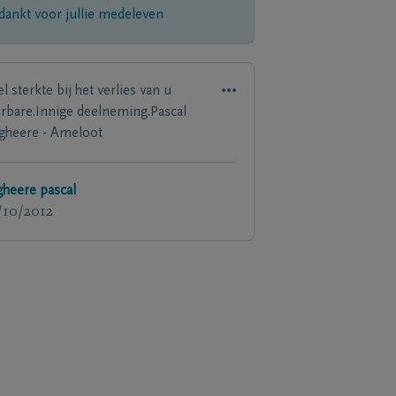
dankt voor jullie medeleven
l sterkte bij het verlies van u
erbare.Innige deelneming.Pascal
gheere - Ameloot
gheere pascal
/10/2012