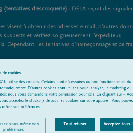
 (tentatives d'escroquerie) -
DELA reçoit des signale
es visent à obtenir des adresses e-mail, d'autres don
s suspects et vérifiez soigneusement l'expéditeur.
la. Cependant, les tentatives d'hameçonnage et de fr
on de cookies
Tous les avis de décès
À propos de nous
Entrepreneu
Web utilise des cookies. Certains sont nécessaires au bon fonctionnement du s
omatiquement. D'autres cookies sont utilisés pour l'analyse, le marketing ou 
lités; nous vous demandons votre permission pour cela. En cliquant sur « Acc
 vous acceptez le stockage de tous les cookies sur votre appareil. Vous pouve
us-même vos préférences.
issez vous-même vos
Tout refuser
Acceptez tous 
préférences