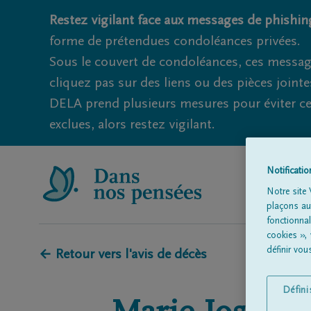
Restez vigilant face aux messages de phishing
forme de prétendues condoléances privées.
Sous le couvert de condoléances, ces messag
cliquez pas sur des liens ou des pièces jointe
DELA prend plusieurs mesures pour éviter ce
exclues, alors restez vigilant.
Notificati
Notre site 
plaçons aut
fonctionna
cookies »,
définir vo
← Retour vers l'avis de décès
Défin