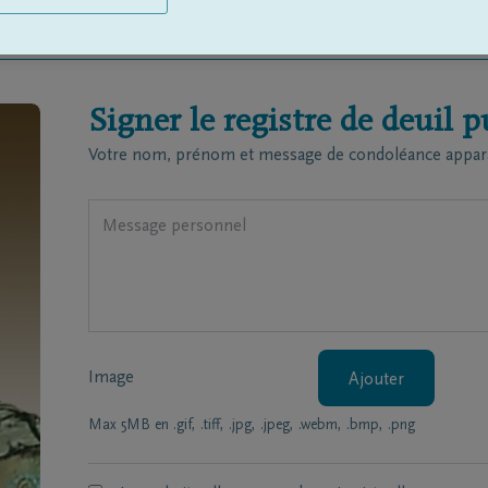
chon
Signer le registre de deuil p
Votre nom, prénom et message de condoléance apparaîtr
Image
Ajouter
Max 5MB en .gif, .tiff, .jpg, .jpeg, .webm, .bmp, .png