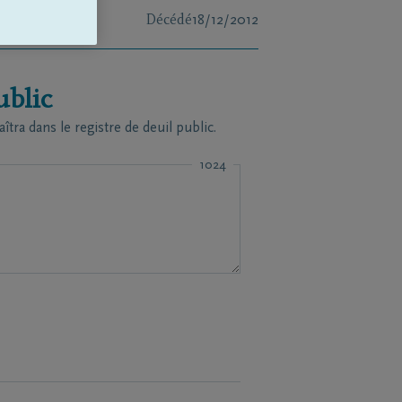
Décédé
18/12/2012
ublic
a dans le registre de deuil public.
1024