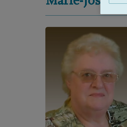
Marie-José
Ma