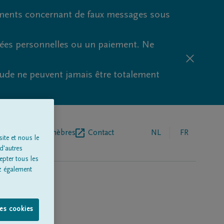
ments concernant de faux messages sous
nées personnelles ou un paiement. Ne
aude ne peuvent jamais être totalement
r de pompes funèbres
Contact
NL
FR
ite et nous le
d'autres
epter tous les
z également
les cookies