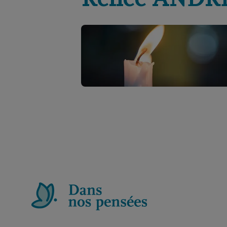
Renée
ANDR