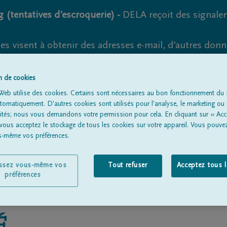
 (tentatives d'escroquerie) -
DELA reçoit des signale
es visent à obtenir des adresses e-mail, d'autres don
s suspects et vérifiez soigneusement l'expéditeur.
la. Cependant, les tentatives d'hameçonnage et de fr
on de cookies
Web utilise des cookies. Certains sont nécessaires au bon fonctionnement du s
omatiquement. D'autres cookies sont utilisés pour l'analyse, le marketing ou 
lités; nous vous demandons votre permission pour cela. En cliquant sur « Acc
 vous acceptez le stockage de tous les cookies sur votre appareil. Vous pouve
Tous les avis de décès
À propos de nous
Entrepreneu
us-même vos préférences.
issez vous-même vos
Tout refuser
Acceptez tous 
préférences